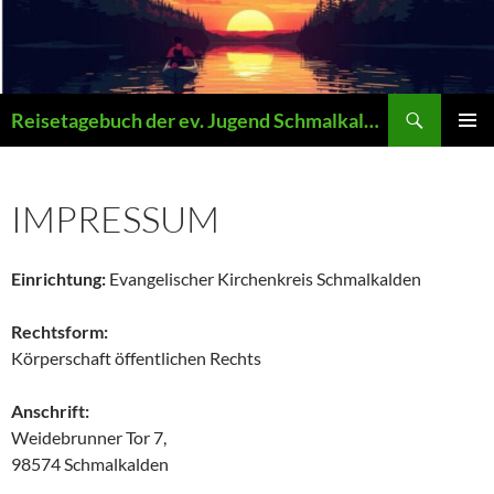
Zum
Inhalt
springen
Suchen
Reisetagebuch der ev. Jugend Schmalkalden
PRIMÄR
MENÜ
IMPRESSUM
Einrichtung:
Evangelischer Kirchenkreis Schmalkalden
Rechtsform:
Körperschaft öffentlichen Rechts
Anschrift:
Weidebrunner Tor 7,
98574 Schmalkalden