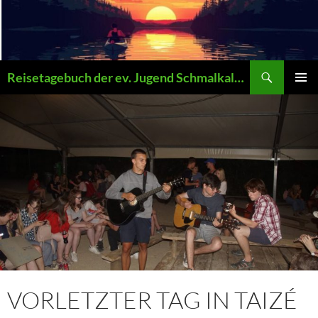
Zum
Inhalt
springen
Suchen
Reisetagebuch der ev. Jugend Schmalkalden
PRIMÄR
MENÜ
VORLETZTER TAG IN TAIZÉ