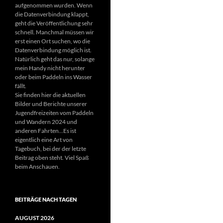
aufgenommen wurden. Wenn
die Datenverbindung klappt,
geht die Veröffentlichung sehr
schnell. Manchmal müssen wir
erst einen Ort suchen, wo die
Datenverbindung möglich ist.
Natürlich geht das nur, solange
mein Handy nicht herunter
oder beim Paddeln ins Wasser
fällt.
Sie finden hier die aktuellen
Bilder und Berichte unserer
Jugendfreizeiten vom Paddeln
und Wandern 2024 und
anderen Fahrten…Es ist
eigentlich eine Art von
Tagebuch, bei der der letzte
Beitrag oben steht. Viel Spaß
beim Anschauen.
BEITRÄGE NACH TAGEN
AUGUST 2026