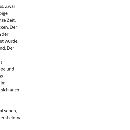
os. Zwar
bige
ze Zeit.
cken. Der
m der
et wurde,
nd. Der
ls
ppe und
as
 im
 sich auch
al sehen,
 erst einmal