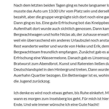
Nach dem letzten beiden Tagen ging es heute langsamer l
musste das Auto um 13.00 Uhr vom Platz sein und dersel
bezahlt, aber die gruppe vergnügte sich dort noch eine gan
Dann ging es los. Eine gute Erfrischung bot das Kneippbe
Aufenthalt dort wurde auch sichtlich genossen. Dann ka
Bergwachtwagen und holte Niclas ab, der zuhause erwart
weil ein überraschend ein anderes Urlaubsziel noch ansta
Rest wanderte weiter und wurde von Heike und Erik, dem
Bergwachtteam freundlich empfangen. Zunächst gab es a
Erfrischung eine Wassermelone. Danach gab es Linsensu
Bratwurst zum Abendbrot. Kunst und Ratereien ließen d
Deutschlandspiel in den Hintergrund treten. Dann wurde
Auerhahn Quartier bezogen. Ein Bettenlager ist es, wohin
die Jugend zurückzog.
Ich denke es wird noch etwas gehen, bis Ruhe einkehrt. M
wann es morgen zum Inselsberg los geht. Für mich ist hier
Ende. Und wie immer wünsche ich eine Gute Nacht!