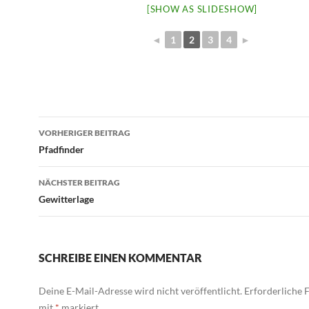
[SHOW AS SLIDESHOW]
◄
1
2
3
4
►
Beitragsnavigation
VORHERIGER BEITRAG
Pfadfinder
NÄCHSTER BEITRAG
Gewitterlage
SCHREIBE EINEN KOMMENTAR
Deine E-Mail-Adresse wird nicht veröffentlicht.
Erforderliche F
mit
*
markiert