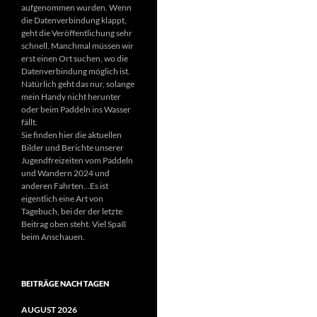
aufgenommen wurden. Wenn
die Datenverbindung klappt,
geht die Veröffentlichung sehr
schnell. Manchmal müssen wir
erst einen Ort suchen, wo die
Datenverbindung möglich ist.
Natürlich geht das nur, solange
mein Handy nicht herunter
oder beim Paddeln ins Wasser
fällt.
Sie finden hier die aktuellen
Bilder und Berichte unserer
Jugendfreizeiten vom Paddeln
und Wandern 2024 und
anderen Fahrten…Es ist
eigentlich eine Art von
Tagebuch, bei der der letzte
Beitrag oben steht. Viel Spaß
beim Anschauen.
BEITRÄGE NACH TAGEN
AUGUST 2026