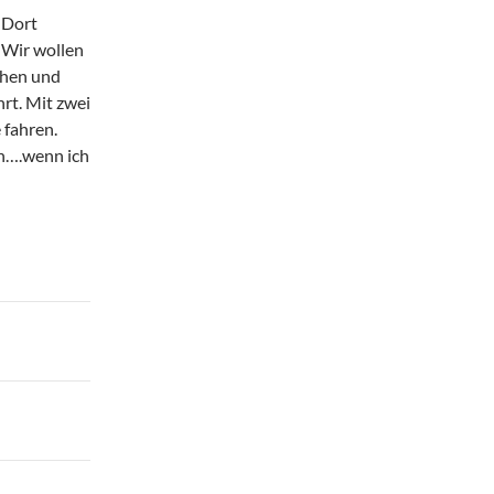
 Dort
 Wir wollen
chen und
rt. Mit zwei
 fahren.
en….wenn ich