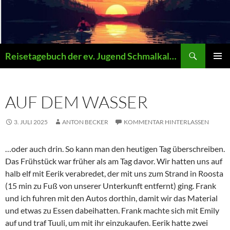
Zum
Inhalt
springen
Suchen
Reisetagebuch der ev. Jugend Schmalkalden
PRIMÄR
MENÜ
AUF DEM WASSER
3. JULI 2025
ANTON BECKER
KOMMENTAR HINTERLASSEN
…oder auch drin. So kann man den heutigen Tag überschreiben.
Das Frühstück war früher als am Tag davor. Wir hatten uns auf
halb elf mit Eerik verabredet, der mit uns zum Strand in Roosta
(15 min zu Fuß von unserer Unterkunft entfernt) ging. Frank
und ich fuhren mit den Autos dorthin, damit wir das Material
und etwas zu Essen dabeihatten. Frank machte sich mit Emily
auf und traf Tuuli, um mit ihr einzukaufen. Eerik hatte zwei