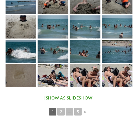
[SHOW AS SLIDESHOW]
1
2
...
5
►