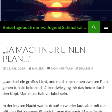
Zum
Inhalt
springen
Suchen
Reisetagebuch der ev. Jugend Schmalkalden
PRIMÄR
MENÜ
„JA MACH NUR EINEN
PLAN…“
13. JULI 2019
HAUSER
KOMMENTAR HINTERLASSEN
„…und sei ein großes Licht, und mach noch einen zweiten Plan,
gehen tun sie beide nicht.“ Irendwie ging mir das heute durch
den Kopf. Man muss halt variabel sein.
In der letzten Nacht war es draußen wieder laut, aber mit der
nötigen Bettschwere übersteht man das auch. Man möchte