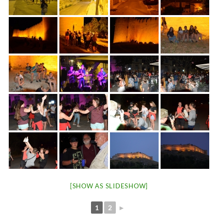
[SHOW AS SLIDESHOW]
1
2
►