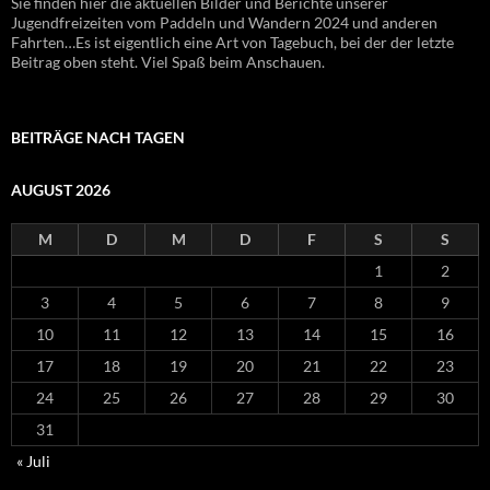
Sie finden hier die aktuellen Bilder und Berichte unserer
Jugendfreizeiten vom Paddeln und Wandern 2024 und anderen
Fahrten…Es ist eigentlich eine Art von Tagebuch, bei der der letzte
Beitrag oben steht. Viel Spaß beim Anschauen.
BEITRÄGE NACH TAGEN
AUGUST 2026
M
D
M
D
F
S
S
1
2
3
4
5
6
7
8
9
10
11
12
13
14
15
16
17
18
19
20
21
22
23
24
25
26
27
28
29
30
31
« Juli