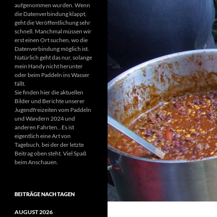
aufgenommen wurden. Wenn
die Datenverbindung klappt,
geht die Veröffentlichung sehr
schnell. Manchmal müssen wir
erst einen Ort suchen, wo die
Datenverbindung möglich ist.
Natürlich geht das nur, solange
mein Handy nicht herunter
oder beim Paddeln ins Wasser
fällt.
Sie finden hier die aktuellen
Bilder und Berichte unserer
Jugendfreizeiten vom Paddeln
und Wandern 2024 und
anderen Fahrten…Es ist
eigentlich eine Art von
Tagebuch, bei der der letzte
Beitrag oben steht. Viel Spaß
beim Anschauen.
BEITRÄGE NACH TAGEN
AUGUST 2026