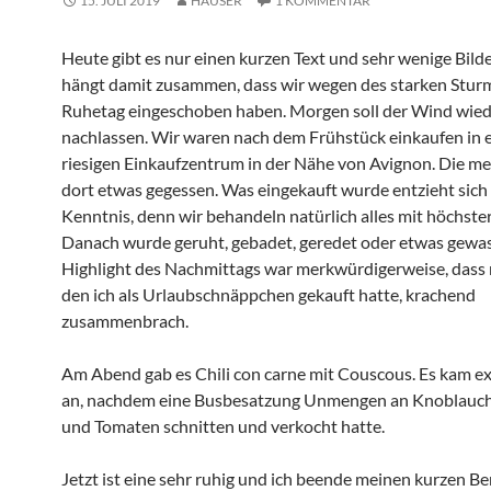
15. JULI 2019
HAUSER
1 KOMMENTAR
Heute gibt es nur einen kurzen Text und sehr wenige Bilde
hängt damit zusammen, dass wir wegen des starken Stur
Ruhetag eingeschoben haben. Morgen soll der Wind wie
nachlassen. Wir waren nach dem Frühstück einkaufen in 
riesigen Einkaufzentrum in der Nähe von Avignon. Die m
dort etwas gegessen. Was eingekauft wurde entzieht sich
Kenntnis, denn wir behandeln natürlich alles mit höchster
Danach wurde geruht, gebadet, geredet oder etwas gewa
Highlight des Nachmittags war merkwürdigerweise, dass 
den ich als Urlaubschnäppchen gekauft hatte, krachend
zusammenbrach.
Am Abend gab es Chili con carne mit Couscous. Es kam e
an, nachdem eine Busbesatzung Unmengen an Knoblauch
und Tomaten schnitten und verkocht hatte.
Jetzt ist eine sehr ruhig und ich beende meinen kurzen Ber