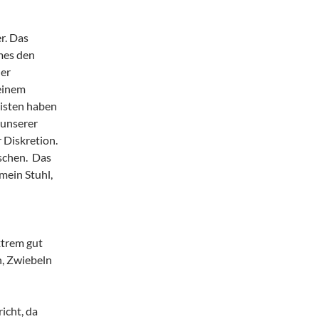
r. Das
mes den
der
einem
eisten haben
 unserer
 Diskretion.
schen. Das
mein Stuhl,
xtrem gut
, Zwiebeln
icht, da