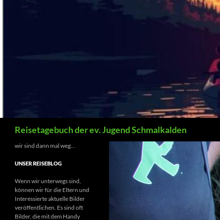
Zum
Inhalt
springen
Suchen
Reisetagebuch der ev. Jugend Schmalkalden
wir sind dann mal weg…
UNSER REISEBLOG
Wenn wir unterwegs sind,
können wir für die Eltern und
Interessierte aktuelle Bilder
veröffentlichen. Es sind oft
Bilder, die mit dem Handy