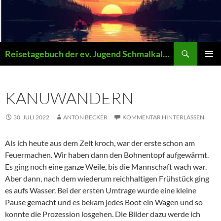
Zum
Inhalt
springen
Suchen
Reisetagebuch der ev. Jugend Schmalkalden
PRIMÄR
MENÜ
KANUWANDERN
30. JULI 2022
ANTON BECKER
KOMMENTAR HINTERLASSEN
Als ich heute aus dem Zelt kroch, war der erste schon am
Feuermachen. Wir haben dann den Bohnentopf aufgewärmt.
Es ging noch eine ganze Weile, bis die Mannschaft wach war.
Aber dann, nach dem wiederum reichhaltigen Frühstück ging
es aufs Wasser. Bei der ersten Umtrage wurde eine kleine
Pause gemacht und es bekam jedes Boot ein Wagen und so
konnte die Prozession losgehen. Die Bilder dazu werde ich