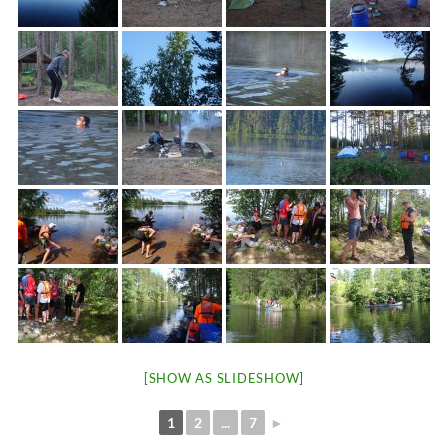
[SHOW AS SLIDESHOW]
1
2
...
7
►