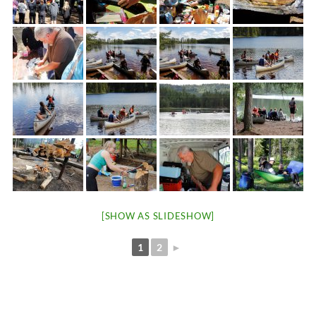
[SHOW AS SLIDESHOW]
1
2
►