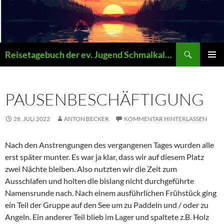
Zum
Inhalt
springen
Suchen
Reisetagebuch der ev. Jugend Schmalkalden
PRIMÄR
MENÜ
PAUSENBESCHÄFTIGUNG
28. JULI 2022
ANTON BECKER
KOMMENTAR HINTERLASSEN
Nach den Anstrengungen des vergangenen Tages wurden alle
erst später munter. Es war ja klar, dass wir auf diesem Platz
zwei Nächte bleiben. Also nutzten wir die Zeit zum
Ausschlafen und holten die bislang nicht durchgeführte
Namensrunde nach. Nach einem ausführlichen Frühstück ging
ein Teil der Gruppe auf den See um zu Paddeln und / oder zu
Angeln. Ein anderer Teil blieb im Lager und spaltete z.B. Holz