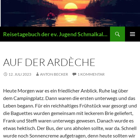
Zum
Inhalt
springen
Suchen
Reisetagebuch der ev. Jugend Schmalkalden
PRIMÄR
MENÜ
AUF DER ARDÈCHE
12. JULI 2023
ANTON BECKER
1 KOMMENTAR
Heute Morgen war es ein friedlicher Anblick. Ruhe lag über
dem Campingplatz. Dann waren die ersten unterwegs und das
Leben begann. Für ein reichhaltiges Frühstück war gesorgt und
die Baguettes wurden gemeinsam mit leckerem Brie geliefert,
Frank und Steffi waren unterwegs gewesen. Danach wurde es
etwas hektisch. Der Bus, der uns abholen sollte, war da. Schnell
wurde noch Sonnencreme aufgetragen, denn heute sollten wir