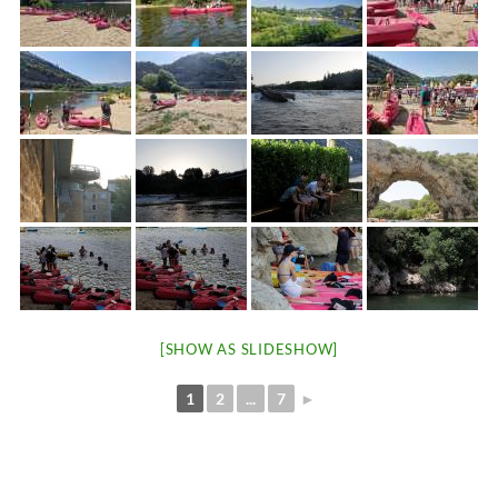
[SHOW AS SLIDESHOW]
1
2
...
7
►