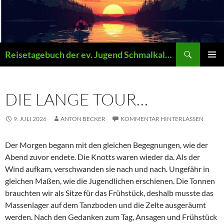
Zum
Inhalt
springen
Suchen
Reisetagebuch der ev. Jugend Schmalkalden
PRIMÄR
MENÜ
DIE LANGE TOUR…
9. JULI 2026
ANTON BECKER
KOMMENTAR HINTERLASSEN
Der Morgen begann mit den gleichen Begegnungen, wie der
Abend zuvor endete. Die Knotts waren wieder da. Als der
Wind aufkam, verschwanden sie nach und nach. Ungefähr in
gleichen Maßen, wie die Jugendlichen erschienen. Die Tonnen
brauchten wir als Sitze für das Frühstück, deshalb musste das
Massenlager auf dem Tanzboden und die Zelte ausgeräumt
werden. Nach den Gedanken zum Tag, Ansagen und Frühstück