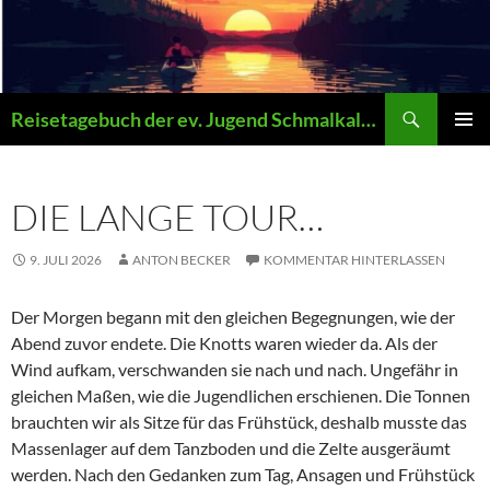
Zum
Inhalt
springen
Suchen
Reisetagebuch der ev. Jugend Schmalkalden
PRIMÄR
MENÜ
DIE LANGE TOUR…
9. JULI 2026
ANTON BECKER
KOMMENTAR HINTERLASSEN
Der Morgen begann mit den gleichen Begegnungen, wie der
Abend zuvor endete. Die Knotts waren wieder da. Als der
Wind aufkam, verschwanden sie nach und nach. Ungefähr in
gleichen Maßen, wie die Jugendlichen erschienen. Die Tonnen
brauchten wir als Sitze für das Frühstück, deshalb musste das
Massenlager auf dem Tanzboden und die Zelte ausgeräumt
werden. Nach den Gedanken zum Tag, Ansagen und Frühstück