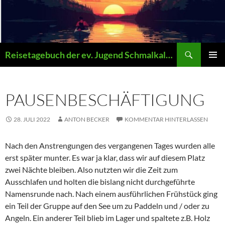
Zum
Inhalt
springen
Suchen
Reisetagebuch der ev. Jugend Schmalkalden
PRIMÄR
MENÜ
PAUSENBESCHÄFTIGUNG
28. JULI 2022
ANTON BECKER
KOMMENTAR HINTERLASSEN
Nach den Anstrengungen des vergangenen Tages wurden alle
erst später munter. Es war ja klar, dass wir auf diesem Platz
zwei Nächte bleiben. Also nutzten wir die Zeit zum
Ausschlafen und holten die bislang nicht durchgeführte
Namensrunde nach. Nach einem ausführlichen Frühstück ging
ein Teil der Gruppe auf den See um zu Paddeln und / oder zu
Angeln. Ein anderer Teil blieb im Lager und spaltete z.B. Holz