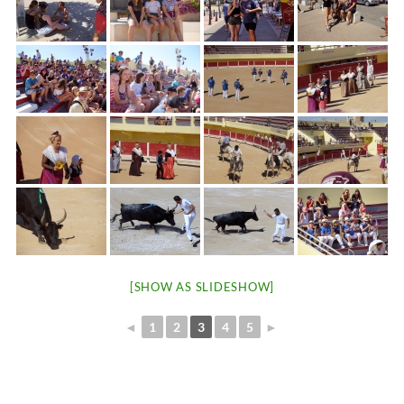
[SHOW AS SLIDESHOW]
◄
1
2
3
4
5
►