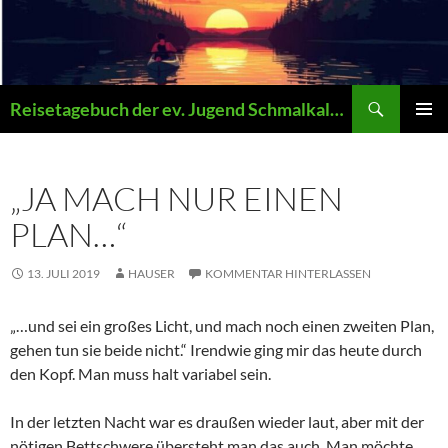
Zum
Inhalt
springen
Suchen
Reisetagebuch der ev. Jugend Schmalkalden
PRIMÄR
MENÜ
„JA MACH NUR EINEN
PLAN…“
13. JULI 2019
HAUSER
KOMMENTAR HINTERLASSEN
„…und sei ein großes Licht, und mach noch einen zweiten Plan,
gehen tun sie beide nicht.“ Irendwie ging mir das heute durch
den Kopf. Man muss halt variabel sein.
In der letzten Nacht war es draußen wieder laut, aber mit der
nötigen Bettschwere übersteht man das auch. Man möchte