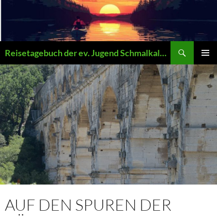
Zum
Inhalt
springen
Suchen
Reisetagebuch der ev. Jugend Schmalkalden
PRIMÄR
MENÜ
AUF DEN SPUREN DER