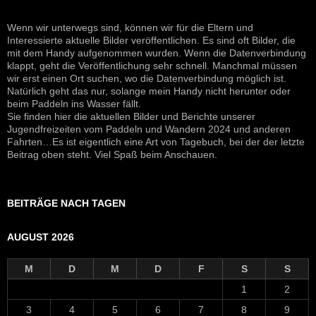
Wenn wir unterwegs sind, können wir für die Eltern und
Interessierte aktuelle Bilder veröffentlichen. Es sind oft Bilder, die
mit dem Handy aufgenommen wurden. Wenn die Datenverbindung
klappt, geht die Veröffentlichung sehr schnell. Manchmal müssen
wir erst einen Ort suchen, wo die Datenverbindung möglich ist.
Natürlich geht das nur, solange mein Handy nicht herunter oder
beim Paddeln ins Wasser fällt.
Sie finden hier die aktuellen Bilder und Berichte unserer
Jugendfreizeiten vom Paddeln und Wandern 2024 und anderen
Fahrten…Es ist eigentlich eine Art von Tagebuch, bei der der letzte
Beitrag oben steht. Viel Spaß beim Anschauen.
BEITRÄGE NACH TAGEN
AUGUST 2026
M
D
M
D
F
S
S
1
2
3
4
5
6
7
8
9