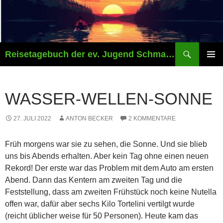
Zum
Inhalt
springen
Suchen
Reisetagebuch der ev. Jugend Schmalkalden
PRIMÄR
MENÜ
WASSER-WELLEN-SONNE
27. JULI 2022
ANTON BECKER
2 KOMMENTARE
Früh morgens war sie zu sehen, die Sonne. Und sie blieb
uns bis Abends erhalten. Aber kein Tag ohne einen neuen
Rekord! Der erste war das Problem mit dem Auto am ersten
Abend. Dann das Kentern am zweiten Tag und die
Feststellung, dass am zweiten Frühstück noch keine Nutella
offen war, dafür aber sechs Kilo Tortelini vertilgt wurde
(reicht üblicher weise für 50 Personen). Heute kam das