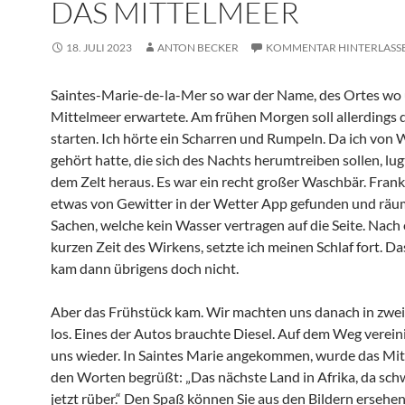
DAS MITTELMEER
18. JULI 2023
ANTON BECKER
KOMMENTAR HINTERLASS
Saintes-Marie-de-la-Mer so war der Name, des Ortes wo
Mittelmeer erwartete. Am frühen Morgen soll allerdings d
starten. Ich hörte ein Scharren und Rumpeln. Da ich von
gehört hatte, die sich des Nachts herumtreiben sollen, lug
dem Zelt heraus. Es war ein recht großer Waschbär. Frank
etwas von Gewitter in der Wetter App gefunden und räu
Sachen, welche kein Wasser vertragen auf die Seite. Nach 
kurzen Zeit des Wirkens, setzte ich meinen Schlaf fort. D
kam dann übrigens doch nicht.
Aber das Frühstück kam. Wir machten uns danach in zwe
los. Eines der Autos brauchte Diesel. Auf dem Weg verein
uns wieder. In Saintes Marie angekommen, wurde das Mit
den Worten begrüßt: „Das nächste Land in Afrika, da sc
jetzt rüber.“ Den Spaß können Sie aus den Bildern ersehen