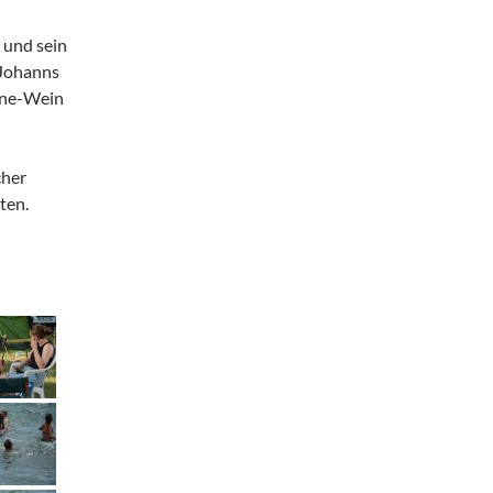
 und sein
 Johanns
hne-Wein
cher
ten.