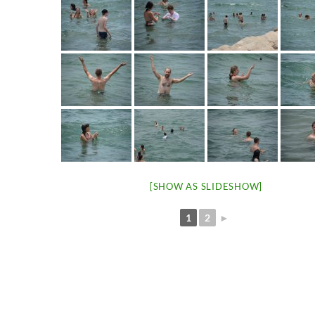
[SHOW AS SLIDESHOW]
1
2
►