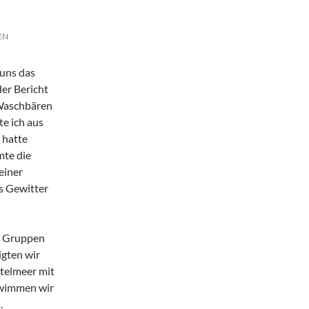
EN
 uns das
er Bericht
 Waschbären
te ich aus
 hatte
mte die
einer
as Gewitter
i Gruppen
igten wir
telmeer mit
hwimmen wir
.