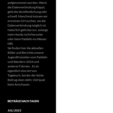
aufgenommen wurden. Wenn
die Datenverbindung klappt,
geht die Veröffentlichung sehr
schnell. Manchmal müssen wir
erst einen Ort suchen, wo die
Datenverbindung möglich ist.
Natürlich geht das nur, solange
mein Handy nicht herunter
oder beim Paddeln ins Wasser
fällt.
Sie finden hier die aktuellen
Bilder und Berichte unserer
Jugendfreizeiten vom Paddeln
und Wandern 2024 und
anderen Fahrten…Es ist
eigentlich eine Art von
Tagebuch, bei der der letzte
Beitrag oben steht. Viel Spaß
beim Anschauen.
BEITRÄGE NACH TAGEN
JULI 2023