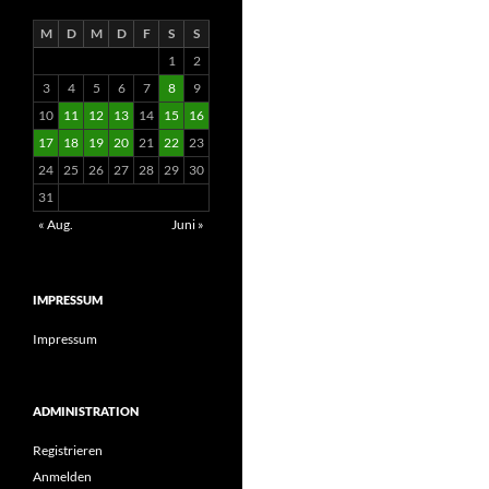
M
D
M
D
F
S
S
1
2
3
4
5
6
7
8
9
10
11
12
13
14
15
16
17
18
19
20
21
22
23
24
25
26
27
28
29
30
31
« Aug.
Juni »
IMPRESSUM
Impressum
ADMINISTRATION
Registrieren
Anmelden