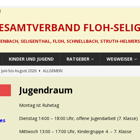
GESAMTVERBAND FLOH-SELI
ENBACH, SELIGENTHAL, FLOH, SCHNELLBACH, STRUTH-HELMER
KINDER UND JUGEND
RATGEBER
WEGWEISER
 Juni bis August 2026
ALLGEMEIN
in Schnellbach
ALLGEMEIN
Jugendraum
konzert
ALLGEMEIN
in Hohleborn
ALLGEMEIN
Montag ist Ruhetag
e sind da!
ALLGEMEIN
Dienstag 14:00 – 18:00 Uhr, offene Jugendarbeit (7. Klasse)
les
Mittwoch 13:00 – 17:00 Uhr, Kindergruppe 4. – 7. Klasse