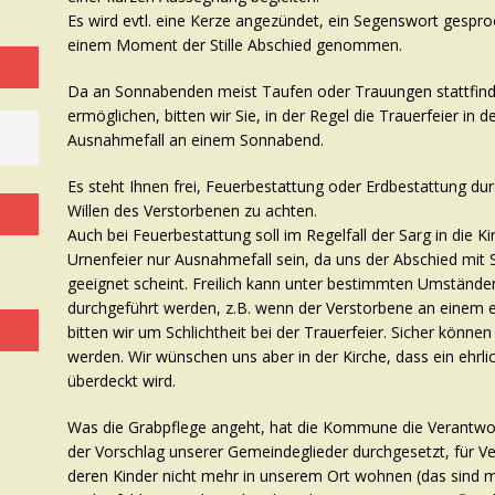
Es wird evtl. eine Kerze angezündet, ein Segenswort gespro
einem Moment der Stille Abschied genommen.
Da an Sonnabenden meist Taufen oder Trauungen stattfin
ermöglichen, bitten wir Sie, in der Regel die Trauerfeier i
Ausnahmefall an einem Sonnabend.
Es steht Ihnen frei, Feuerbestattung oder Erdbestattung durc
Willen des Verstorbenen zu achten.
Auch bei Feuerbestattung soll im Regelfall der Sarg in die K
Urnenfeier nur Ausnahmefall sein, da uns der Abschied mit 
geeignet scheint. Freilich kann unter bestimmten Umstände
durchgeführt werden, z.B. wenn der Verstorbene an einem e
bitten wir um Schlichtheit bei der Trauerfeier. Sicher könn
werden. Wir wünschen uns aber in der Kirche, dass ein ehrlic
überdeckt wird.
Was die Grabpflege angeht, hat die Kommune die Verantwortu
der Vorschlag unserer Gemeindeglieder durchgesetzt, für Ve
deren Kinder nicht mehr in unserem Ort wohnen (das sind mit