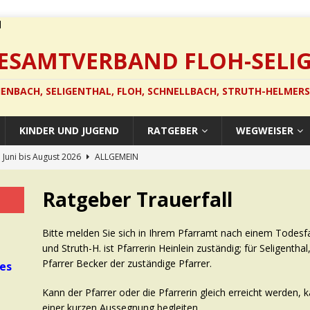
GESAMTVERBAND FLOH-SELI
ENBACH, SELIGENTHAL, FLOH, SCHNELLBACH, STRUTH-HELMER
KINDER UND JUGEND
RATGEBER
WEGWEISER
 Juni bis August 2026
ALLGEMEIN
in Schnellbach
ALLGEMEIN
Ratgeber Trauerfall
konzert
ALLGEMEIN
in Hohleborn
ALLGEMEIN
Bitte melden Sie sich in Ihrem Pfarramt nach einem Todesfal
und Struth-H. ist Pfarrerin Heinlein zuständig; für Seligenth
e sind da!
ALLGEMEIN
Pfarrer Becker der zuständige Pfarrer.
les
Kann der Pfarrer oder die Pfarrerin gleich erreicht werden,
einer kurzen Aussegnung begleiten.