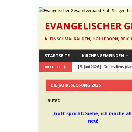
EVANGELISCHER 
KLEINSCHMALKALDEN, HOHLEBORN, REICH
STARTSEITE
KIRCHENGEMEINDEN
[ 5. Juni 2026 ]
Gottesdienstplan
AKTUELL
[ 22. Mai 2026 ]
Pfingstsonntag 
DIE JAHRESLOSUNG 2026
[ 13. Mai 2026 ]
Barockes Cello
[ 12. März 2026 ]
Gottesdienst 
lautet:
[ 21. Juli 2026 ]
Die neuen Anzüg
„Gott spricht: Siehe, ich mache al
neu!"