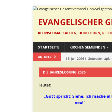
EVANGELISCHER 
KLEINSCHMALKALDEN, HOHLEBORN, REICH
STARTSEITE
KIRCHENGEMEINDEN
[ 5. Juni 2026 ]
Gottesdienstplan
AKTUELL
[ 22. Mai 2026 ]
Pfingstsonntag 
DIE JAHRESLOSUNG 2026
[ 13. Mai 2026 ]
Barockes Cello
[ 12. März 2026 ]
Gottesdienst 
lautet:
[ 21. Juli 2026 ]
Die neuen Anzüg
„Gott spricht: Siehe, ich mache al
neu!"