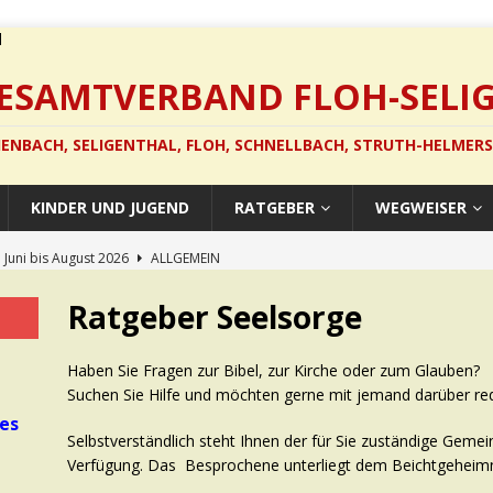
GESAMTVERBAND FLOH-SELI
ENBACH, SELIGENTHAL, FLOH, SCHNELLBACH, STRUTH-HELMER
KINDER UND JUGEND
RATGEBER
WEGWEISER
 Juni bis August 2026
ALLGEMEIN
in Schnellbach
ALLGEMEIN
Ratgeber Seelsorge
konzert
ALLGEMEIN
in Hohleborn
ALLGEMEIN
Haben Sie Fragen zur Bibel, zur Kirche oder zum Glauben?
Suchen Sie Hilfe und möchten gerne mit jemand darüber re
e sind da!
ALLGEMEIN
les
Selbstverständlich steht Ihnen der für Sie zuständige Gemei
Verfügung. Das Besprochene unterliegt dem Beichtgeheimn