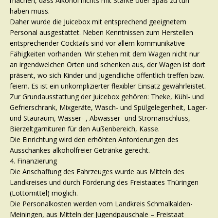
machen, dass Alkohol nichts mit Stärke oder Spaß zu tun
haben muss.
Daher wurde die Juicebox mit entsprechend geeignetem
Personal ausgestattet. Neben Kenntnissen zum Herstellen
entsprechender Cocktails sind vor allem kommunikative
Fähigkeiten vorhanden. Wir stehen mit dem Wagen nicht nur
an irgendwelchen Orten und schenken aus, der Wagen ist dort
präsent, wo sich Kinder und Jugendliche öffentlich treffen bzw.
feiern. Es ist ein unkomplizierter flexibler Einsatz gewährleistet.
Zur Grundausstattung der Juicebox gehören: Theke, Kühl- und
Gefrierschrank, Mixgeräte, Wasch- und Spülgelegenheit, Lager-
und Stauraum, Wasser- , Abwasser- und Stromanschluss,
Bierzeltgarnituren für den Außenbereich, Kasse.
Die Einrichtung wird den erhöhten Anforderungen des
Ausschankes alkoholfreier Getränke gerecht.
4. Finanzierung
Die Anschaffung des Fahrzeuges wurde aus Mitteln des
Landkreises und durch Förderung des Freistaates Thüringen
(Lottomittel) möglich.
Die Personalkosten werden vom Landkreis Schmalkalden-
Meiningen, aus Mitteln der Jugendpauschale – Freistaat